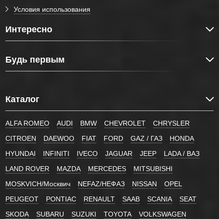
Условия использования
Интересно
Будь первым
Каталог
ALFA ROMEO
AUDI
BMW
CHEVROLET
CHRYSLER
CITROEN
DAEWOO
FIAT
FORD
GAZ / ГАЗ
HONDA
HYUNDAI
INFINITI
IVECO
JAGUAR
JEEP
LADA / ВАЗ
LAND ROVER
MAZDA
MERCEDES
MITSUBISHI
MOSKVICH/Москвич
NEFAZ/НЕФАЗ
NISSAN
OPEL
PEUGEOT
PONTIAC
RENAULT
SAAB
SCANIA
SEAT
SKODA
SUBARU
SUZUKI
TOYOTA
VOLKSWAGEN