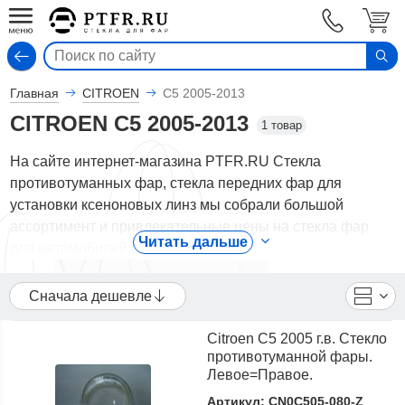
Вход
Главная
CITROEN
С5 2005-2013
CITROEN С5 2005-2013
1 товар
На сайте интернет-магазина PTFR.RU Стекла
противотуманных фар, стекла передних фар для
установки ксеноновых линз мы собрали большой
ассортимент и привлекательные цены на стекла фар
Читать дальше
для автомобилей С5 2005-2013.
В каталоге представлены CITROEN - стекла фар для
Сначала дешевле
автомобилей С5 2005-2013, как и для большинства
других моделей современных автомобилей. У нас вы
Citroen С5 2005 г.в. Стекло
можете купить гладкие стекла для самостоятельной
противотуманной фары.
установки ксеноновых линз в штатные
Левое=Правое.
фары автомобилей С5 2005-2013. Или купить только
Артикул: CN0C505-080-Z