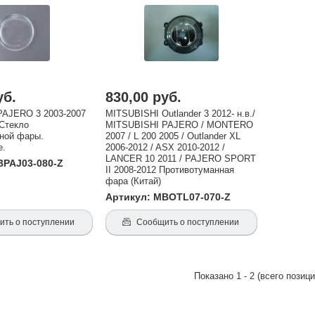
каза через корзину нашего интернет-магазина PTFR.RU Стекла противот
уб.
830,00 руб.
PAJERO 3 2003-2007
MITSUBISHI Outlander 3 2012- н.в./
 Стекло
MITSUBISHI PAJERO / MONTERO
ной фары.
2007 / L 200 2005 / Outlander XL
е.
2006-2012 / ASX 2010-2012 /
LANCER 10 2011 / PAJERO SPORT
BPAJ03-080-Z
II 2008-2012 Противотуманная
фара (Китай)
Артикул: MBOTL07-070-Z
ть о поступлении
Сообщить о поступлении
Показано
1
-
2
(всего позиц