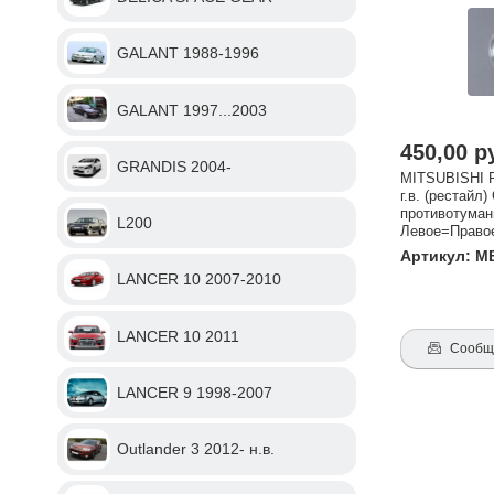
оформлении за
линз
GALANT 1988-1996
GALANT 1997...2003
450,00 р
GRANDIS 2004-
MITSUBISHI 
г.в. (рестайл)
противотуман
L200
Левое=Право
Артикул: M
LANCER 10 2007-2010
LANCER 10 2011
Сообщи
LANCER 9 1998-2007
Outlander 3 2012- н.в.