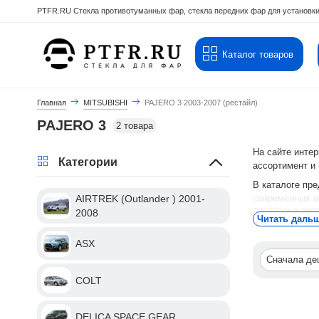
PTFR.RU Стекла противотуманных фар, стекла передних фар для установки
Каталог товаров
Главная
MITSUBISHI
PAJERO 3 2003-2007 (рестайл)
PAJERO 3
2 товара
На сайте инте
Категории
ассортимент и
В каталоге пр
современных а
AIRTREK (Outlander ) 2001-
PAJERO 3 2003-
2008
Читать даль
и с минимальн
ASX
Вы можете озн
сэкономить на
Сначала д
Для того чтобы
COLT
on-line.
Выберите удобн
DELICA SPACE GEAR