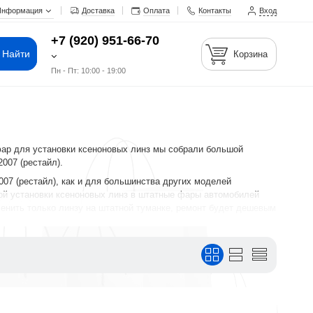
Информация
Доставка
Оплата
Контакты
Вход
+7 (920) 951-66-70
Найти
Корзина
Пн - Пт: 10:00 - 19:00
фар для установки ксеноновых линз мы собрали большой
007 (рестайл).
07 (рестайл), как и для большинства других моделей
ой установки ксеноновых линз в штатные фары автомобилей
менить только линзу на штатной туманке, ремонт будет дешевым
й, техническими характеристиками, а также значительно
тоятельной установки в вашу штатную фару.
ормить заявку на сайте или связаться с консультантом в режиме
гия и др.) и оплаты (на сайте онлайн или при получении) при