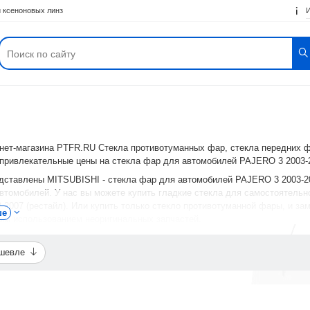
 ксеноновых линз
рнет-магазина PTFR.RU Стекла противотуманных фар, стекла передних 
 привлекательные цены на стекла фар для автомобилей PAJERO 3 2003-2
едставлены MITSUBISHI - стекла фар для автомобилей PAJERO 3 2003-20
втомобилей. У нас вы можете купить гладкие стекла для самостоятельн
2007 (рестайл). Или купить только стекло противотуманной фары, и за
ше
ым использованием неоригинальных запчастей.
акомиться с фотографиями, описанием стекол фар, отзывами покупателе
 ремонте автофар или насладиться светом ксеноновых линз после самос
ешевле
 купить стекла на оптику PAJERO 3 2003-2007 (рестайл), достаточно оф
ый способ доставки (Почтой России или ТК - СДЭК, Деловые Линии, Энер