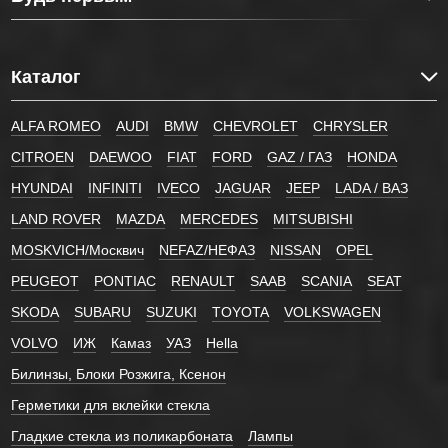
Каталог
ALFA ROMEO
AUDI
BMW
CHEVROLET
CHRYSLER
CITROEN
DAEWOO
FIAT
FORD
GAZ / ГАЗ
HONDA
HYUNDAI
INFINITI
IVECO
JAGUAR
JEEP
LADA / ВАЗ
LAND ROVER
MAZDA
MERCEDES
MITSUBISHI
MOSKVICH/Москвич
NEFAZ/НЕФАЗ
NISSAN
OPEL
PEUGEOT
PONTIAC
RENAULT
SAAB
SCANIA
SEAT
SKODA
SUBARU
SUZUKI
TOYOTA
VOLKSWAGEN
VOLVO
ИЖ
Камаз
УАЗ
Hella
Билинзы, Блоки Розжига, Ксенон
Герметики для вклейки стекла
Гладкие стекла из поликарбоната
Лампы