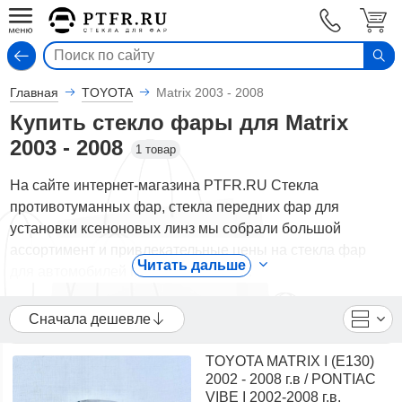
Вход
Главная
TOYOTA
Matrix 2003 - 2008
Купить стекло фары для Matrix
2003 - 2008
1 товар
На сайте интернет-магазина PTFR.RU Стекла
противотуманных фар, стекла передних фар для
установки ксеноновых линз мы собрали большой
ассортимент и привлекательные цены на стекла фар
Читать дальше
для автомобилей Matrix 2003 - 2008.
В каталоге представлены TOYOTA - стекла фар для
Сначала дешевле
автомобилей Matrix 2003 - 2008, как и для большинства
других моделей современных автомобилей. У нас вы
TOYOTA MATRIX I (E130)
можете купить гладкие стекла для самостоятельной
2002 - 2008 г.в / PONTIAC
установки ксеноновых линз в штатные
VIBE I 2002-2008 г.в.