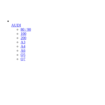
AUDI
80 / 90
100
200
A3
А4
А6
Q5
Q7