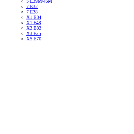
5 E39М/46М
7 E32
7 E38
X1 E84
X1 F48
X3 E83
X3 F25
X5 E70