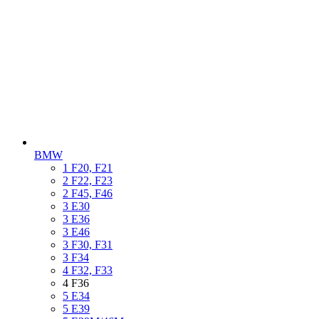
BMW
1 F20, F21
2 F22, F23
2 F45, F46
3 E30
3 E36
3 E46
3 F30, F31
3 F34
4 F32, F33
4 F36
5 E34
5 E39