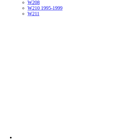
W208
W210 1995-1999
W211